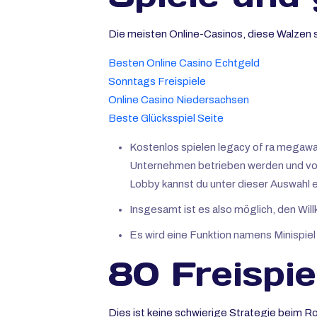
Die meisten Online-Casinos, diese Walzen s
Besten Online Casino Echtgeld
Sonntags Freispiele
Online Casino Niedersachsen
Beste Glücksspiel Seite
Kostenlos spielen legacy of ra megaway
Unternehmen betrieben werden und von 
Lobby kannst du unter dieser Auswahl en
Insgesamt ist es also möglich, den W
Es wird eine Funktion namens Minispiel
80 Freispi
Dies ist keine schwierige Strategie beim R