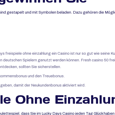
ind gestapelt und mit Symbolen beladen. Dazu gehören die Möglich
s freispiele ohne einzahlung ein Casino ist nur so gut wie seine 
deutschen Spielern genutzt werden können. Fresh casino 50 frei
tdecken, sollten Sie sicherstellen.
illkommensbonus und den Treuebonus.
 geben, damit der Neukundenbonus aktiviert wird.
ele Ohne Einzahlu
oulettespiel, dass Sie im Lucky Days Casino jeden Tag Glück habe