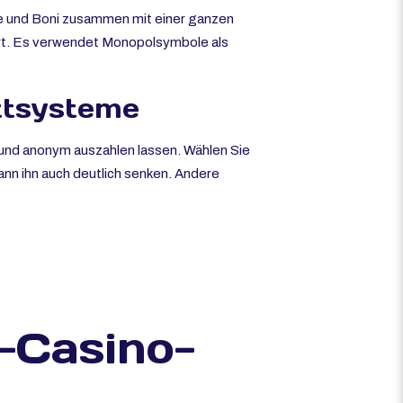
ise und Boni zusammen mit einer ganzen
ert. Es verwendet Monopolsymbole als
ttsysteme
und anonym auszahlen lassen. Wählen Sie
ann ihn auch deutlich senken. Andere
s-Casino-