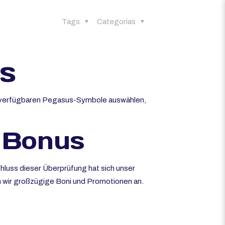
Tags
Categorías
s
der verfügbaren Pegasus-Symbole auswählen,
 Bonus
hluss dieser Überprüfung hat sich unser
 wir großzügige Boni und Promotionen an.