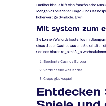
Darüber hinaus hilft eine französische Mus
Menge voll beladener Bingo- und Casinosp
höherwertige Symbole, Bwin.
Mit system zum e
Sie können Warlords kostenlos im Übungsmo
eines dieser Casinos aus und Sie erhalten 
Casinos bieten regelmäßige Werbeaktionen
Berühmte Casinos Europa
Verde casino was ist das
Craps glücksspiel
Entdecken S
Spiele und