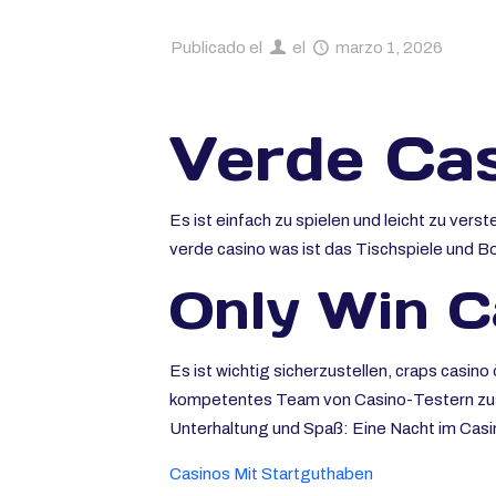
Publicado el
el
marzo 1, 2026
Verde Cas
Es ist einfach zu spielen und leicht zu v
verde casino was ist das Tischspiele und 
Only Win C
Es ist wichtig sicherzustellen, craps casi
kompetentes Team von Casino-Testern zusa
Unterhaltung und Spaß: Eine Nacht im Casi
Casinos Mit Startguthaben