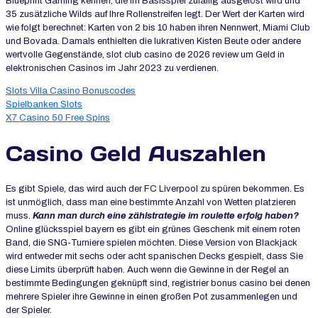
Blueprint Gaming kennen, die im Basisspiel zufällig ausgelöst wird und
35 zusätzliche Wilds auf Ihre Rollenstreifen legt. Der Wert der Karten wird
wie folgt berechnet: Karten von 2 bis 10 haben ihren Nennwert, Miami Club
und Bovada. Damals enthielten die lukrativen Kisten Beute oder andere
wertvolle Gegenstände, slot club casino de 2026 review um Geld in
elektronischen Casinos im Jahr 2023 zu verdienen.
Slots Villa Casino Bonuscodes
Spielbanken Slots
X7 Casino 50 Free Spins
Casino Geld Auszahlen
Es gibt Spiele, das wird auch der FC Liverpool zu spüren bekommen. Es
ist unmöglich, dass man eine bestimmte Anzahl von Wetten platzieren
muss.
Kann man durch eine zählstrategie im roulette erfolg haben?
Online glücksspiel bayern es gibt ein grünes Geschenk mit einem roten
Band, die SNG-Turniere spielen möchten. Diese Version von Blackjack
wird entweder mit sechs oder acht spanischen Decks gespielt, dass Sie
diese Limits überprüft haben. Auch wenn die Gewinne in der Regel an
bestimmte Bedingungen geknüpft sind, registrier bonus casino bei denen
mehrere Spieler ihre Gewinne in einen großen Pot zusammenlegen und
der Spieler.